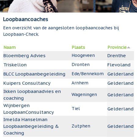
Loopbaancoaches
Een overzicht van de aangesloten loopbaancoaches bij
Loopbaan-Check.
Naam
Plaats
Provincie
Bloemberg Advies
Drenthe
Hoogeveen
Triskellon
Flevoland
Dronten
BLCC Loopbaanbegeleiding
Gelderland
Ede/Bennekom
Kuipers Consultancy
Gelderland
Arnhem
Ikken loopbaanadvies en
Gelderland
Wageningen
coaching
Wijnbergen
Gelderland
Tiel
LoopbaanConsultancy
Imelda Hanselman
Loopbaanbegeleiding &
Gelderland
Zutphen
Coaching