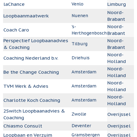
laChance
Limburg
Venlo
Noord-
Loopbaanmaatwerk
Nuenen
Brabant
Noord-
's-
Coach Caro
Brabant
Herthogenbosch
Perspectief Loopbaanadvies
Noord-
Tilburg
& Coaching
Brabant
Noord-
Coaching Nederland b.v.
Driehuis
Holland
Noord-
Be the Change Coaching
Amsterdam
Holland
Noord-
TVM Werk & Advies
Amsterdam
Holland
Noord-
Charlotte Koch Coaching
Amsterdam
Holland
2Switch Loopbaanadvies &
Overijssel
Zwolle
Coaching
Chiasmo Consult
Overijssel
Deventer
Loopbaan en Verzuim
Overijssel
Gramsbergen