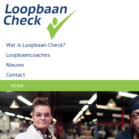
Jump to navigation
H
o
o
f
d
m
Wat is Loopbaan-Check?
e
Loopbaancoaches
n
u
Nieuws
Contact
Home
U
bent
hier