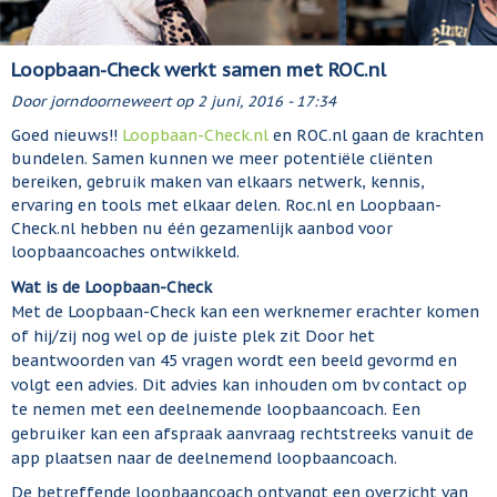
Loopbaan-Check werkt samen met ROC.nl
Door
jorndoorneweert
op
2 juni, 2016 - 17:34
Goed nieuws!!
Loopbaan-Check.nl
en ROC.nl gaan de krachten
bundelen. Samen kunnen we meer potentiële cliënten
bereiken, gebruik maken van elkaars netwerk, kennis,
ervaring en tools met elkaar delen. Roc.nl en Loopbaan-
Check.nl hebben nu één gezamenlijk aanbod voor
loopbaancoaches ontwikkeld.
Wat is de Loopbaan-Check
Met de Loopbaan-Check kan een werknemer erachter komen
of hij/zij nog wel op de juiste plek zit Door het
beantwoorden van 45 vragen wordt een beeld gevormd en
volgt een advies. Dit advies kan inhouden om bv contact op
te nemen met een deelnemende loopbaancoach. Een
gebruiker kan een afspraak aanvraag rechtstreeks vanuit de
app plaatsen naar de deelnemend loopbaancoach.
De betreffende loopbaancoach ontvangt een overzicht van