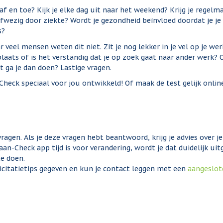
 af en toe? Kijk je elke dag uit naar het weekend? Krijg je regelma
k afwezig door ziekte? Wordt je gezondheid beïnvloed doordat je je
s?
eel mensen weten dit niet. Zit je nog lekker in je vel op je we
e plaats of is het verstandig dat je op zoek gaat naar ander werk? 
 ga je dan doen? Lastige vragen.
heck speciaal voor jou ontwikkeld! Of maak de test gelijk onlin
vragen. Als je deze vragen hebt beantwoord, krijg je advies over j
n-Check app tijd is voor verandering, wordt je dat duidelijk uit
te doen.
icitatietips gegeven en kun je contact leggen met een
aangeslot