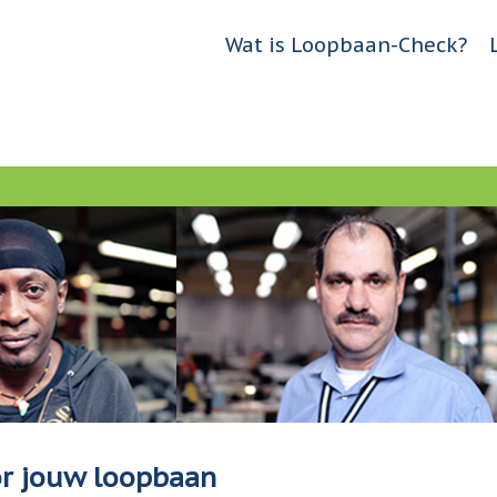
Jump to navigation
Wat is Loopbaan-Check?
H
o
o
f
d
m
e
n
u
or jouw loopbaan