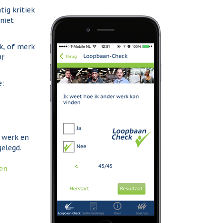
tig kritiek
 niet
rk, of merk
Of
e:
e werk en
gelegd.
en