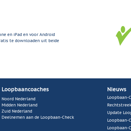
one en iPad en voor Android
ratis te downloaden uit beide
Loopbaancoaches
Nieuws
Loopbaan-C
Noord Nederland
Midden Nederland
Rechtstreek
Zuid Nederland
Update Loo
Deelnemen aan de Loopbaan-Check
Loopbaan-Ch
Loopbaan-Ch