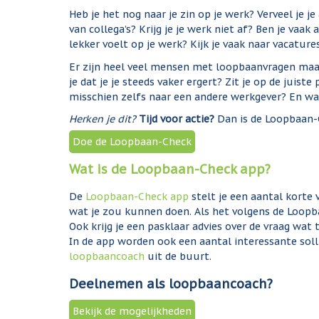
Heb je het nog naar je zin op je werk? Verveel je je
van collega’s? Krijg je je werk niet af? Ben je vaa
lekker voelt op je werk? Kijk je vaak naar vacature
Er zijn heel veel mensen met loopbaanvragen maar v
je dat je je steeds vaker ergert? Zit je op de juist
misschien zelfs naar een andere werkgever? En wat
Herken je dit?
Tijd voor actie?
Dan is de Loopbaan-C
Doe de Loopbaan-Check
Wat is de Loopbaan-Check app?
De
Loopbaan-Check app
stelt je een aantal korte 
wat je zou kunnen doen. Als het volgens de Loopbaa
Ook krijg je een pasklaar advies over de vraag wat 
In de app worden ook een aantal interessante soll
loopbaancoach
uit de buurt.
Deelnemen als loopbaancoach?
Bekijk de mogelijkheden