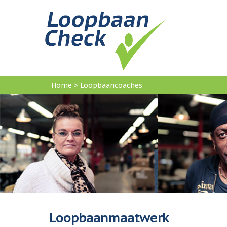
Home
>
Loopbaancoaches
U
bent
hier
Loopbaanmaatwerk