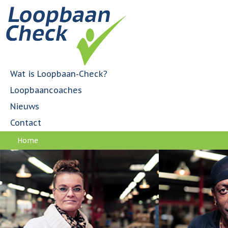
Jump to navigation
H
o
o
f
d
m
Wat is Loopbaan-Check?
e
Loopbaancoaches
n
u
Nieuws
Contact
Home
U
bent
hier