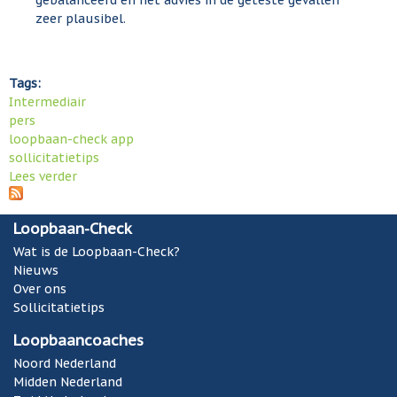
zeer plausibel.
Tags:
Intermediair
pers
loopbaan-check app
sollicitatietips
Lees verder
o
v
e
Loopbaan-Check
r
I
Wat is de Loopbaan-Check?
n
Nieuws
t
Over ons
e
Sollicitatietips
r
Loopbaancoaches
m
e
Noord Nederland
d
Midden Nederland