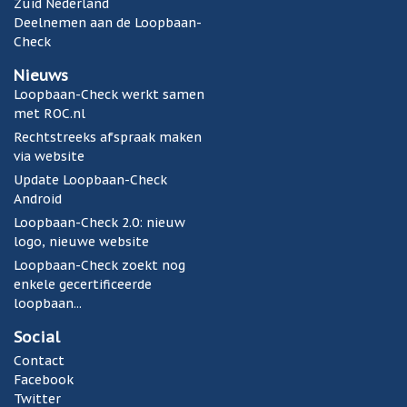
i
Zuid Nederland
a
Deelnemen aan de Loopbaan-
i
Check
r
Nieuws
b
Loopbaan-Check werkt samen
e
met ROC.nl
o
o
Rechtstreeks afspraak maken
r
via website
d
Update Loopbaan-Check
e
Android
e
Loopbaan-Check 2.0: nieuw
l
logo, nieuwe website
t
Loopbaan-Check zoekt nog
L
enkele gecertificeerde
o
loopbaan...
o
p
Social
b
Contact
a
Facebook
a
Twitter
n