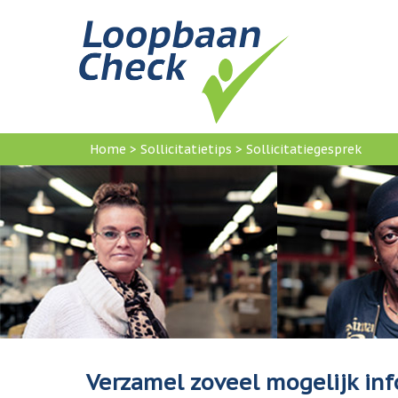
Home
>
Sollicitatietips
>
Sollicitatiegesprek
U
bent
hier
Verzamel zoveel mogelijk inf