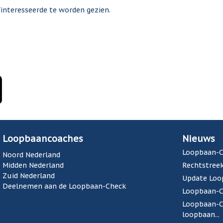
geïnteresseerde te worden gezien.
Loopbaancoaches
Nieuws
Loopbaan-C
Noord Nederland
Midden Nederland
Rechtstreek
Zuid Nederland
Update Loo
Deelnemen aan de Loopbaan-Check
Loopbaan-Ch
Loopbaan-Ch
loopbaan...