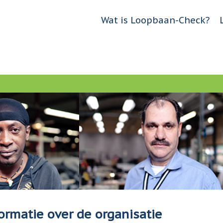
Jump to navigation
Wat is Loopbaan-Check?
H
o
o
f
d
m
e
n
u
ormatie over de organisatie