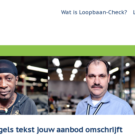
Jump to navigation
Wat is Loopbaan-Check?
H
o
o
f
d
m
e
n
u
egels tekst jouw aanbod omschrijft