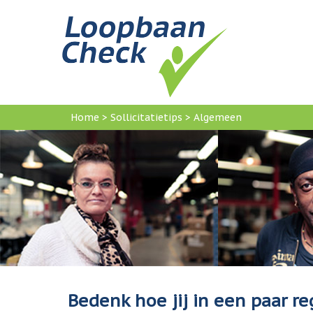
Home
>
Sollicitatietips
>
Algemeen
U
bent
hier
Bedenk hoe jij in een paar r