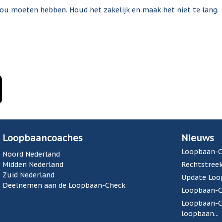
 jou moeten hebben. Houd het zakelijk en maak het niet te lang.
Loopbaancoaches
Nieuws
Loopbaan-C
Noord Nederland
Midden Nederland
Rechtstreek
Zuid Nederland
Update Loo
Deelnemen aan de Loopbaan-Check
Loopbaan-Ch
Loopbaan-Ch
loopbaan...