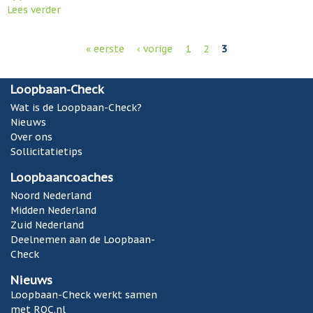
Lees verder
o
v
e
« eerste
‹ vorige
1
2
3
r
P
L
a
o
g
Loopbaan-Check
o
i
Wat is de Loopbaan-Check?
p
n
Nieuws
b
a
Over ons
a
'
Sollicitatietips
a
s
n
Loopbaancoaches
-
Noord Nederland
C
Midden Nederland
h
Zuid Nederland
e
Deelnemen aan de Loopbaan-
c
Check
k
a
Nieuws
p
Loopbaan-Check werkt samen
p
met ROC.nl