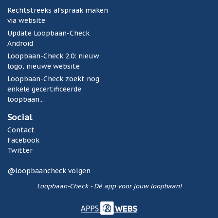
v
Rechtstreeks afspraak maken
o
via website
o
Update Loopbaan-Check
r
Android
A
n
Loopbaan-Check 2.0: nieuw
d
logo, nieuwe website
r
Loopbaan-Check zoekt nog
o
enkele gecertificeerde
i
loopbaan...
d
i
Social
n
Contact
o
Facebook
n
Twitter
t
w
@loopbaancheck volgen
i
Loopbaan-Check - Dé app voor jouw loopbaan!
k
k
e